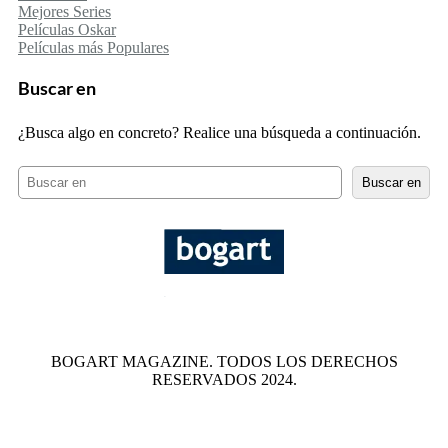
Mejores Series
Películas Oskar
Películas más Populares
Buscar en
¿Busca algo en concreto? Realice una búsqueda a continuación.
B
Buscar en
u
s
c
a
r
BOGART MAGAZINE. TODOS LOS DERECHOS
RESERVADOS 2024.