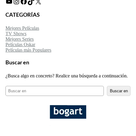
YouTube
Instagram
Facebook
TikTok
X
CATEGORÍAS
Mejores Películas
TV Shows
Mejores Series
Películas Oskar
Películas más Populares
Buscar en
¿Busca algo en concreto? Realice una búsqueda a continuación.
B
Buscar en
u
s
c
a
r