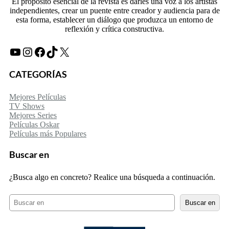
El propósito esencial de la revista es darles una voz a los artistas
independientes, crear un puente entre creador y audiencia para de
esta forma, establecer un diálogo que produzca un entorno de
reflexión y crítica constructiva.
YouTube
Instagram
Facebook
TikTok
X
CATEGORÍAS
Mejores Películas
TV Shows
Mejores Series
Películas Oskar
Películas más Populares
Buscar en
¿Busca algo en concreto? Realice una búsqueda a continuación.
B
Buscar en
u
s
c