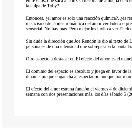
entre ellos, que saca a la luz su historia de amor, la cua
la culpa de Toby?
Entonces, ¿el amor es solo una reacción química?, ¿es r
misticismo de la idea romántica del amor verdadero o pre
sensorial. No hay más. Pero mejor los invito a ver El efe
Sin duda la dirección que Joe Rendón le dio al texto de L
personajes de una intensidad que sobrepasaba la pantalla.
Otro aspecto a destacar en El efecto del amor, es el mane
El dominio del espacio es absoluto y juega en favor de la
dinamismo que engancha al espectador; aunque por momento
El efecto del amor estrena función el viernes 4 de diciem
semana con dos presentaciones más, los días sábado 5 (20