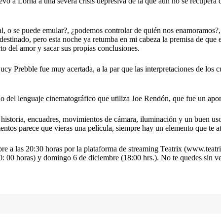
l llevó a Lorna a una severa crisis depresiva de la que aún no se recuper
eal, o se puede emular?, ¿podemos controlar de quién nos enamoramos?,
destinado, pero esta noche ya retumba en mi cabeza la premisa de que e
cto del amor y sacar sus propias conclusiones.
ucy Prebble fue muy acertada, a la par que las interpretaciones de los c
jo del lenguaje cinematográfico que utiliza Joe Rendón, que fue un apor
 historia, encuadres, movimientos de cámara, iluminación y un buen uso 
s parece que vieras una película, siempre hay un elemento que te aterr
bre a las 20:30 horas por la plataforma de streaming Teatrix (www.teatrix
: 00 horas) y domingo 6 de diciembre (18:00 hrs.). No te quedes sin ve