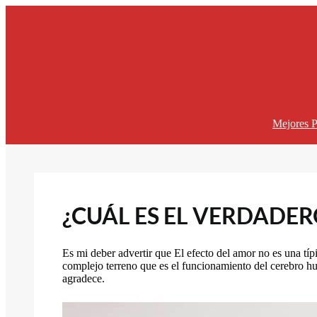
Saltar
al
contenido
Mejores P
¿CUÁL ES EL VERDADE
Es mi deber advertir que El efecto del amor no es una típica
complejo terreno que es el funcionamiento del cerebro hu
agradece.