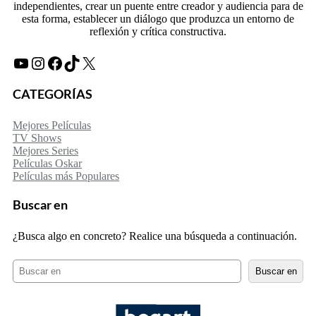
independientes, crear un puente entre creador y audiencia para de
esta forma, establecer un diálogo que produzca un entorno de
reflexión y crítica constructiva.
YouTube
Instagram
Facebook
TikTok
X
CATEGORÍAS
Mejores Películas
TV Shows
Mejores Series
Películas Oskar
Películas más Populares
Buscar en
¿Busca algo en concreto? Realice una búsqueda a continuación.
B
Buscar en
u
s
c
a