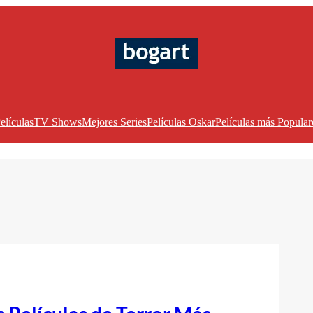
elículas
TV Shows
Mejores Series
Películas Oskar
Películas más Popular