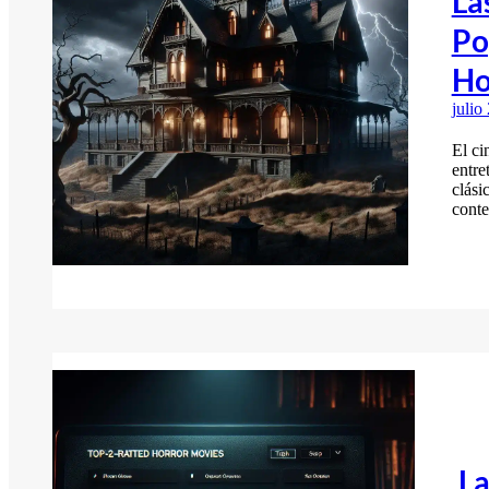
La
Po
Ho
julio
El ci
entre
clási
cont
La