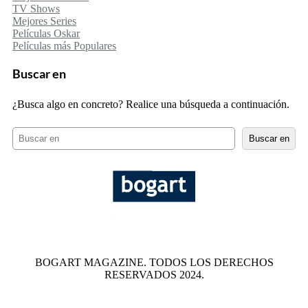
TV Shows
Mejores Series
Películas Oskar
Películas más Populares
Buscar en
¿Busca algo en concreto? Realice una búsqueda a continuación.
B
Buscar en
u
s
c
a
r
BOGART MAGAZINE. TODOS LOS DERECHOS
RESERVADOS 2024.